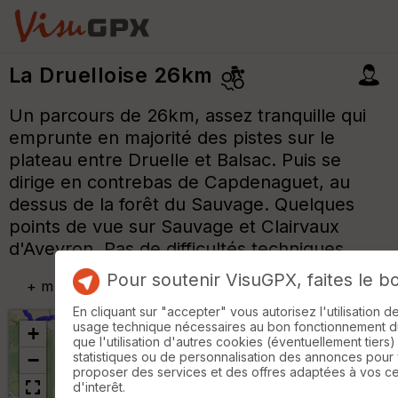
La Druelloise 26km
Un parcours de 26km, assez tranquille qui
emprunte en majorité des pistes sur le
plateau entre Druelle et Balsac. Puis se
dirige en contrebas de Capdenaguet, au
dessus de la forêt du Sauvage. Quelques
points de vue sur Sauvage et Clairvaux
d'Aveyron. Pas de difficultés techniques.
Pour soutenir VisuGPX, faites le b
+
m
En cliquant sur "accepter" vous autorisez l'utilisation 
usage technique nécessaires au bon fonctionnement du 
+
que l'utilisation d'autres cookies (éventuellement tiers)
statistiques ou de personnalisation des annonces pour
−
proposer des services et des offres adaptées à vos c
d'interêt.