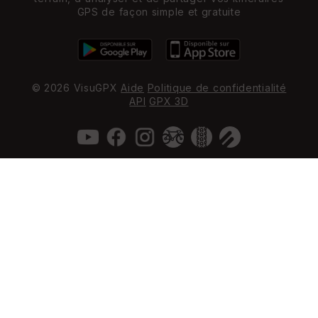
GPS de façon simple et gratuite
© 2026 VisuGPX
Aide
Politique de confidentialité
API
GPX 3D