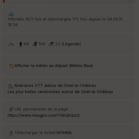
Aff
ic
he
r
Affichée 1971 fois et téléchargée 175 fois depuis le 08.09.15
d
16:34
é
p
ar
t
69
106
23 [
Légende
]
ar
ri
v
Afficher la météo au départ (Météo Blue)
é
e
Itinéraires VTT autour de
Onet-le-Château
·
C
Les plus belles randonnées autour de Onet-le-Château
ou
le
ur
URL permanente de la page
https://www.visugpx.com/YfdOjhQsrS
Télécharger le fichier
GPX
KML
Ep