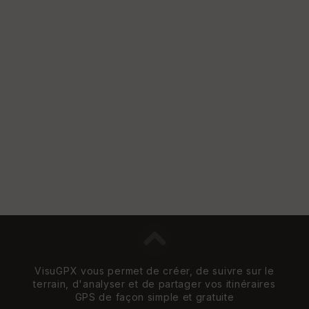
VisuGPX vous permet de créer, de suivre sur le
terrain, d'analyser et de partager vos itinéraires
GPS de façon simple et gratuite