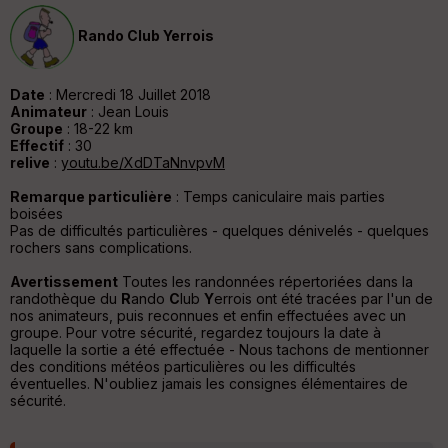
v
er
Rando Club Yerrois
tu
re
IG
N
Date
: Mercredi 18 Juillet 2018
Animateur
: Jean Louis
Aff
Groupe
: 18-22 km
ic
Effectif
: 30
he
relive
:
youtu.be/XdDTaNnvpvM
r
d
Remarque particulière
: Temps caniculaire mais parties
é
boisées
p
Pas de difficultés particulières - quelques dénivelés - quelques
ar
rochers sans complications.
t
Avertissement
Toutes les randonnées répertoriées dans la
randothèque du
R
ando
C
lub
Y
errois ont été tracées par l'un de
ar
nos animateurs, puis reconnues et enfin effectuées avec un
ri
groupe. Pour votre sécurité, regardez toujours la date à
v
laquelle la sortie a été effectuée - Nous tachons de mentionner
é
des conditions météos particulières ou les difficultés
e
éventuelles. N'oubliez jamais les consignes élémentaires de
sécurité.
C
ou
le