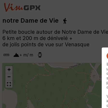
notre Dame de Vie
Petite boucle autour de Notre Dame de Vi
6 km et 200 m de dénivelé +
de jolis points de vue sur Venasque
+
m
/
m
+
−