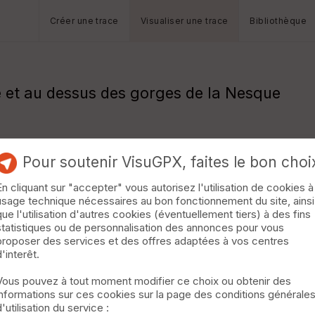
Créer une trace
Visualiser une trace
Bibliothèque
e et au dessus des gorges de la Nesque
Pour soutenir VisuGPX, faites le bon choi
En cliquant sur "accepter" vous autorisez l'utilisation de cookies à
usage technique nécessaires au bon fonctionnement du site, ainsi
que l'utilisation d'autres cookies (éventuellement tiers) à des fins
statistiques ou de personnalisation des annonces pour vous
proposer des services et des offres adaptées à vos centres
d'interêt.
Vous pouvez à tout moment modifier ce choix ou obtenir des
informations sur ces cookies sur la page des conditions générale
d'utilisation du service :