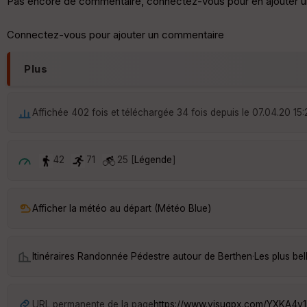
Pas encore de commentaire, connectez-vous pour en ajouter u
Connectez-vous pour ajouter un commentaire
Plus
Affichée 402 fois et téléchargée 34 fois depuis le 07.04.20 15:
42
71
25 [
Légende
]
Afficher la météo au départ (Météo Blue)
Itinéraires Randonnée Pédestre autour de
Berthen
·
Les plus be
URL permanente de la page
https://www.visugpx.com/YXKA4y