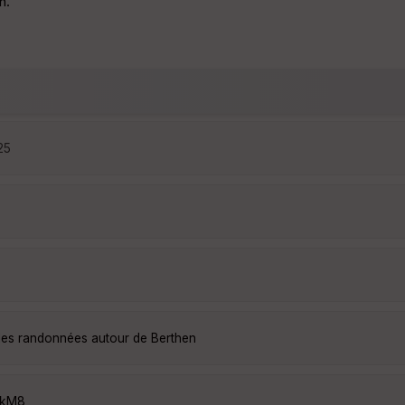
n.
25
lles randonnées autour de Berthen
1kM8