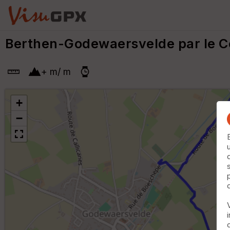
Berthen-Godewaersvelde par le C
+
m
/
m
+
−