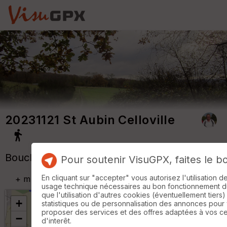
20231121 St Aubin Celloville
Boucle A-R au départ de l'Eglise
Pour soutenir VisuGPX, faites le b
En cliquant sur "accepter" vous autorisez l'utilisation 
+
m
usage technique nécessaires au bon fonctionnement du 
que l'utilisation d'autres cookies (éventuellement tiers)
+
statistiques ou de personnalisation des annonces pour
proposer des services et des offres adaptées à vos c
−
d'interêt.