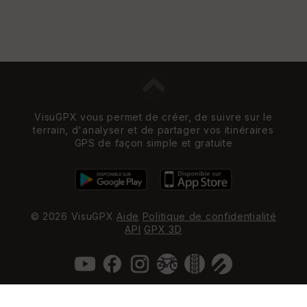
VisuGPX vous permet de créer, de suivre sur le
terrain, d'analyser et de partager vos itinéraires
GPS de façon simple et gratuite
© 2026 VisuGPX
Aide
Politique de confidentialité
API
GPX 3D