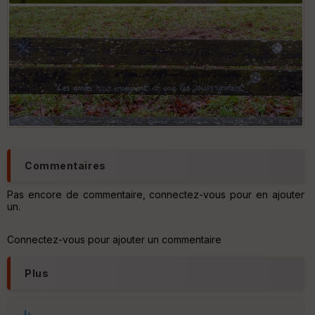
sp
ar
en
ce
Po
int
illé
s
S
Commentaires
e
n
Pas encore de commentaire, connectez-vous pour en ajouter
s
un.
St
Connectez-vous pour ajouter un commentaire
re
et
Vi
Plus
e
w