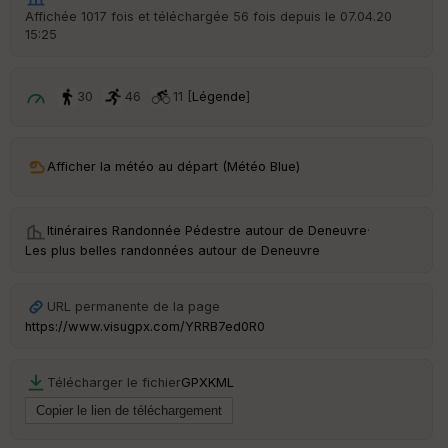
Affichée 1017 fois et téléchargée 56 fois depuis le 07.04.20
15:25
30
46
11 [
Légende
]
Afficher la météo au départ (Météo Blue)
Itinéraires Randonnée Pédestre autour de
Deneuvre
·
Les plus belles randonnées autour de Deneuvre
URL permanente de la page
https://www.visugpx.com/YRRB7ed0R0
Télécharger le fichier
GPX
KML