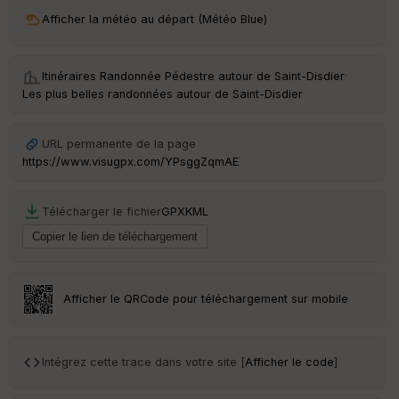
ri
v
Afficher la météo au départ (Météo Blue)
é
e
Itinéraires Randonnée Pédestre autour de
Saint-Disdier
·
C
Les plus belles randonnées autour de Saint-Disdier
ou
le
ur
URL permanente de la page
https://www.visugpx.com/YPsggZqmAE
Télécharger le fichier
GPX
KML
Ep
ai
ss
eu
r
Afficher le QRCode pour téléchargement sur mobile
Tr
an
sp
Intégrez cette trace dans votre site [
Afficher le code
]
ar
en