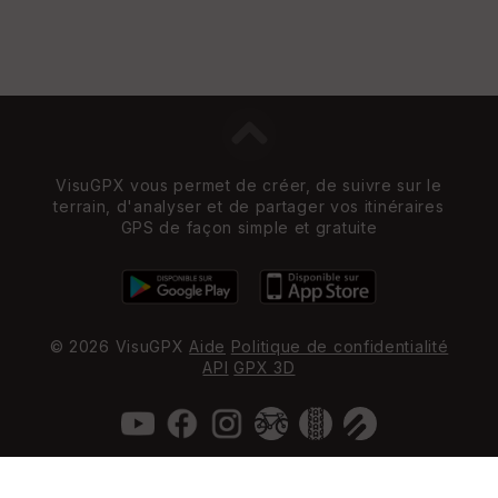
VisuGPX vous permet de créer, de suivre sur le
terrain, d'analyser et de partager vos itinéraires
GPS de façon simple et gratuite
© 2026 VisuGPX
Aide
Politique de confidentialité
API
GPX 3D