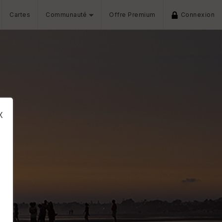
Cartes
Communauté
Offre Premium
Connexion
x
s