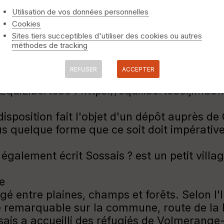
Utilisation de vos données personnelles
Cookies
Sites tiers succeptibles d'utiliser des cookies ou autres
méthodes de tracking
REFUSER
ACCEPTER
de EquiLiberté86 : https://equiliberte86.jimd
 disposition fait l'objet d'un dépôt auprès d
 sous quelque forme que ce soit doit impéra
également écrit Sossais ? est un petit villa
e
gé entre plaines, champs et forêts. Selon l
bre remarquable sur la commune, route de l
s a accueilli des réfugiés de Volmerange-le