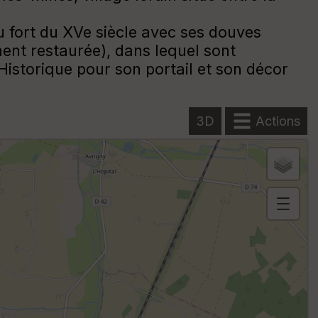
u fort du XVe siècle avec ses douves
ment restaurée), dans lequel sont
istorique pour son portail et son décor
3D
Actions
B
or
n
e
s
ki
lo