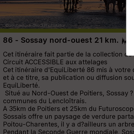
86 - Sossay nord-ouest 21 km.
Cet itinéraire fait partie de la collection 
Circuit ACCESSIBLE aux attelages
Cet itinéraire d'EquiLiberté 86 mis à votre
et à ce titre, sa publication ou diffusion
EquiLiberté.
Situé au Nord-Ouest de Poitiers, Sossay ? 
communes du Lencloîtrais.
A 35km de Poitiers et 25km du Futuroscop
Sossais offre un paysage de verdure parta
Poitou-Charentes, il y a d?ailleurs un ar
Pendant la Seconde Guerre mondiale, Sossai