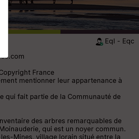
Eql - Eqc
ofree.com
e Copyright France
tivement mentionner leur appartenance à
ge qui fait partie de la Communauté de
'Inventaire des arbres remarquables de
a Moinauderie, qui est un noyer commun.
s-Mines, village lorain situé entre la