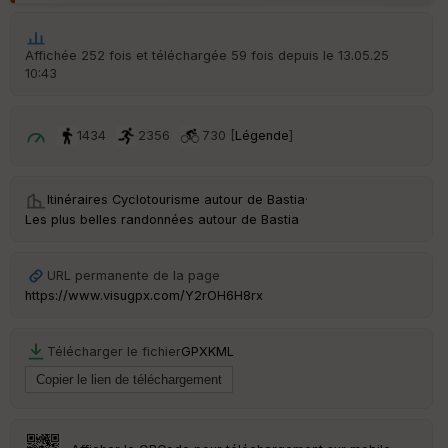
Tr
Affichée 252 fois et téléchargée 59 fois depuis le 13.05.25
an
10:43
sp
ar
en
ce
1434
2356
730 [
Légende
]
Po
Itinéraires Cyclotourisme autour de
Bastia
·
int
illé
Les plus belles randonnées autour de Bastia
s
URL permanente de la page
S
https://www.visugpx.com/Y2rOH6H8rx
e
n
s
Télécharger le fichier
GPX
KML
St
re
et
Vi