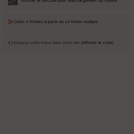
Afficher le QRCode pour téléchargement sur mobile
e
w
Créer 4 fichiers à partir de ce fichier multiple
Intégrez cette trace dans votre site [
Afficher le code
]