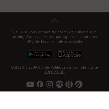
VisuGPX vous permet de créer, de suivre sur le
terrain, d'analyser et de partager vos itinéraires
GPS de façon simple et gratuite
© 2026 VisuGPX
Aide
Politique de confidentialité
API
GPX 3D