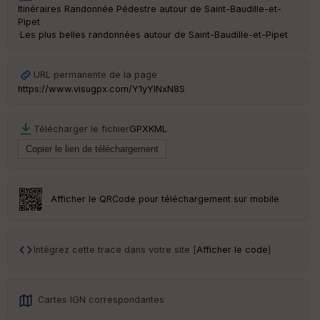
Itinéraires Randonnée Pédestre autour de
Saint-Baudille-et-
s
Pipet
·
Les plus belles randonnées autour de Saint-Baudille-et-Pipet
St
re
et
URL permanente de la page
Vi
https://www.visugpx.com/Y1yYINxN8S
e
w
Télécharger le fichier
GPX
KML
Afficher le QRCode pour téléchargement sur mobile
Intégrez cette trace dans votre site [
Afficher le code
]
Cartes IGN correspondantes