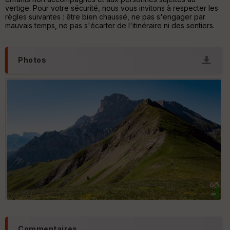
IG
vertige. Pour votre sécurité, nous vous invitons à respecter les
N
règles suivantes : être bien chaussé, ne pas s'engager par
mauvais temps, ne pas s'écarter de l'itinéraire ni des sentiers.
Aff
ic
he
r
Photos
d
é
p
ar
t
ar
ri
v
é
e
C
ou
le
ur
Le Col de l'Aiguille, le Rattier, la Grande Tête de l'Obiou
Commentaires