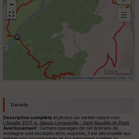
−
B
or
n
e
s
ki
lo
m
ét
ri
500 m
q
©
OpenStreetMap
contributors,
ODbL 1.0
u
e
s
C
Détails
o
u
Description complète
et photos sur sentier-nature.com :
v
L'Aiguille 2037 m, depuis Longueville - Saint-Baudille-et-Pipet
.
er
Avertissement
: Certains passages de cet itinéraire de
tu
montagne sont escarpés et/ou exposés, il est déconseillé aux
re
enfants non accompagnés et aux personnes sujettes au