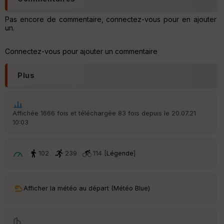
Pas encore de commentaire, connectez-vous pour en ajouter
Ep
un.
ai
ss
eu
Connectez-vous pour ajouter un commentaire
r
Plus
Tr
an
sp
ar
Affichée 1666 fois et téléchargée 83 fois depuis le 20.07.21
en
10:03
ce
102
239
114 [
Légende
]
Po
int
illé
s
Afficher la météo au départ (Météo Blue)
S
e
n