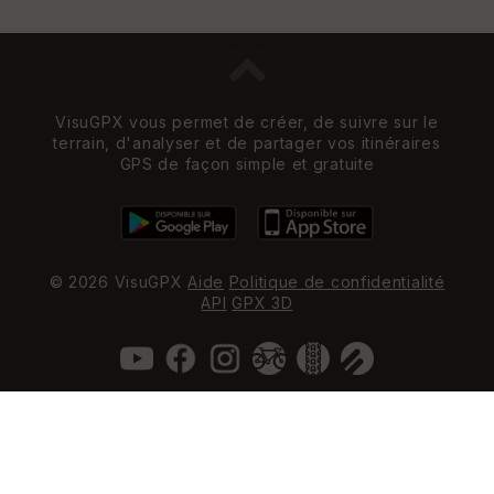
VisuGPX vous permet de créer, de suivre sur le
terrain, d'analyser et de partager vos itinéraires
GPS de façon simple et gratuite
© 2026 VisuGPX
Aide
Politique de confidentialité
API
GPX 3D