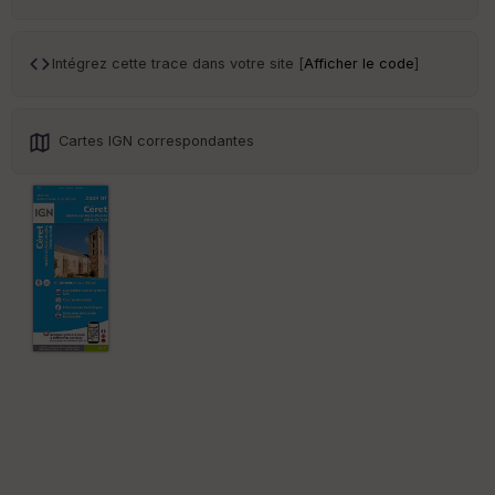
ar
en
ce
Intégrez cette trace dans votre site [
Afficher le code
]
Po
int
illé
Cartes IGN correspondantes
s
S
e
n
s
St
re
et
Vi
e
w