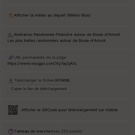
ar
ri
v
Afficher la météo au départ (Météo Blue)
é
e
Itinéraires Randonnée Pédestre autour de
Boule-d'Amont
·
C
Les plus belles randonnées autour de Boule-d'Amont
ou
le
ur
URL permanente de la page
https://www.visugpx.com/Xy7ajZyA1c
Télécharger le fichier
GPX
KML
Ep
ai
ss
eu
r
Afficher le QRCode pour téléchargement sur mobile
Tr
an
sp
Tableau de marche
(max 250 points)