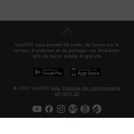
VisuGPX vous permet de créer, de suivre sur le
terrain, d'analyser et de partager vos itinéraires
GPS de façon simple et gratuite
© 2026 VisuGPX
Aide
Politique de confidentialité
API
GPX 3D