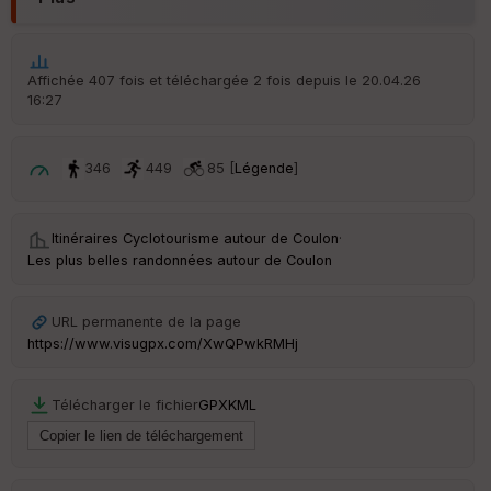
Affichée 407 fois et téléchargée 2 fois depuis le 20.04.26
16:27
346
449
85 [
Légende
]
Itinéraires Cyclotourisme autour de
Coulon
·
Les plus belles randonnées autour de Coulon
URL permanente de la page
https://www.visugpx.com/XwQPwkRMHj
Télécharger le fichier
GPX
KML