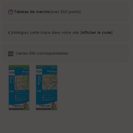
an
sp
Tableau de marche
(max 250 points)
ar
en
ce
Intégrez cette trace dans votre site [
Afficher le code
]
Po
int
illé
Cartes IGN correspondantes
s
S
e
n
s
St
re
et
Vi
e
w