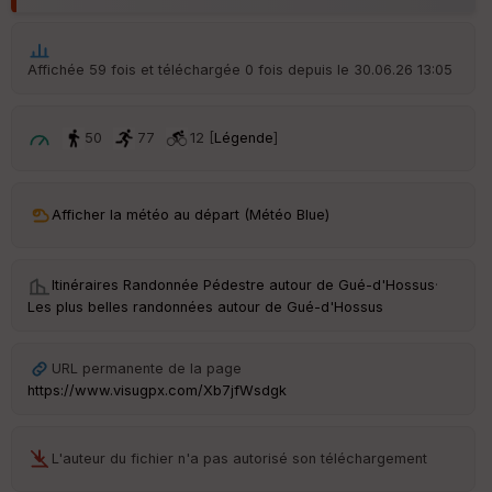
ar
t
ar
Affichée 59 fois et téléchargée 0 fois depuis le 30.06.26 13:05
ri
v
é
e
50
77
12 [
Légende
]
C
ou
Afficher la météo au départ (Météo Blue)
le
ur
Itinéraires Randonnée Pédestre autour de
Gué-d'Hossus
·
Les plus belles randonnées autour de Gué-d'Hossus
Ep
ai
URL permanente de la page
ss
https://www.visugpx.com/Xb7jfWsdgk
eu
r
L'auteur du fichier n'a pas autorisé son téléchargement
Tr