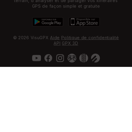
terrain, d'analyser et de partager vos itinéraires
GPS de façon simple et gratuite
© 2026 VisuGPX
Aide
Politique de confidentialité
API
GPX 3D