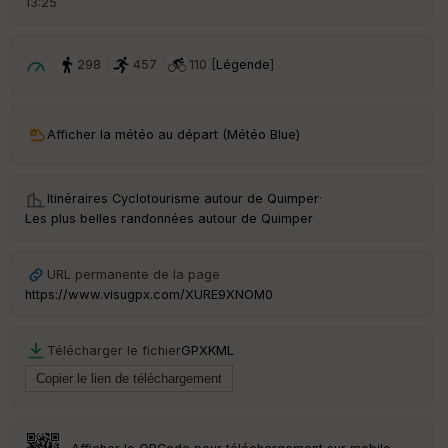
13:25
é
p
ar
t
298
457
110 [
Légende
]
ar
ri
v
Afficher la météo au départ (Météo Blue)
é
e
Itinéraires Cyclotourisme autour de
Quimper
·
Fil
Les plus belles randonnées autour de Quimper
tr
e
P
URL permanente de la page
OI
https://www.visugpx.com/XURE9XNOM0
C
Télécharger le fichier
GPX
KML
ou
le
ur