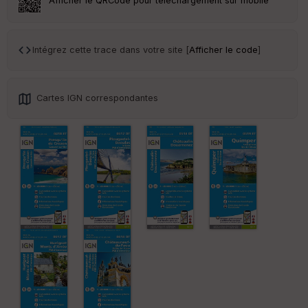
Afficher le QRCode pour téléchargement sur mobile
Ep
ai
Intégrez cette trace dans votre site [
Afficher le code
]
ss
eu
r
Cartes IGN correspondantes
Tr
an
sp
ar
en
ce
Po
int
illé
s
S
e