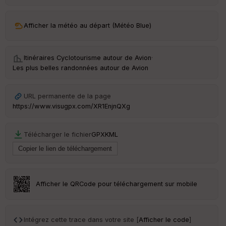
ar
ri
v
Afficher la météo au départ (Météo Blue)
é
e
Itinéraires Cyclotourisme autour de
Avion
·
C
Les plus belles randonnées autour de Avion
ou
le
ur
URL permanente de la page
https://www.visugpx.com/XR1EnjnQXg
Télécharger le fichier
GPX
KML
Ep
ai
ss
eu
r
Afficher le QRCode pour téléchargement sur mobile
Tr
an
sp
Intégrez cette trace dans votre site [
Afficher le code
]