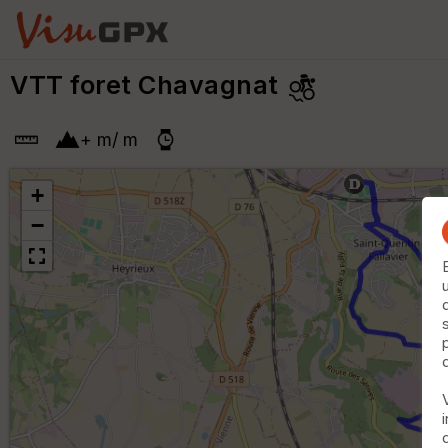
VTT foret Chavagnat
+
m
/
m
+
−