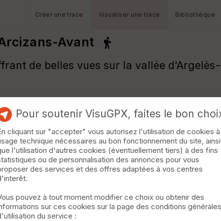
Créer une trace
Visualiser une trace
Bibliothèque
 Arcizans-Avant
ffrant de belles vues sur la vallée d'Argelè
Pour soutenir VisuGPX, faites le bon choi
En cliquant sur "accepter" vous autorisez l'utilisation de cookies à
usage technique nécessaires au bon fonctionnement du site, ainsi
que l'utilisation d'autres cookies (éventuellement tiers) à des fins
statistiques ou de personnalisation des annonces pour vous
proposer des services et des offres adaptées à vos centres
d'interêt.
Vous pouvez à tout moment modifier ce choix ou obtenir des
informations sur ces cookies sur la page des conditions générale
d'utilisation du service :