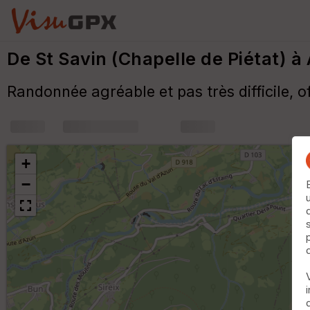
De St Savin (Chapelle de Piétat) à
Randonnée agréable et pas très difficile, o
+
m
+
−