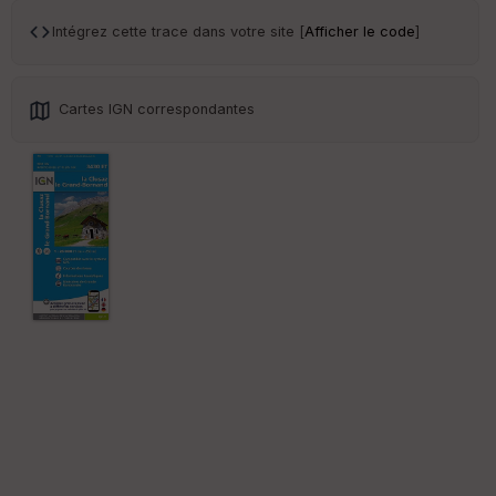
ce
Intégrez cette trace dans votre site [
Afficher le code
]
Po
int
illé
Cartes IGN correspondantes
s
S
e
n
s
St
re
et
Vi
e
w