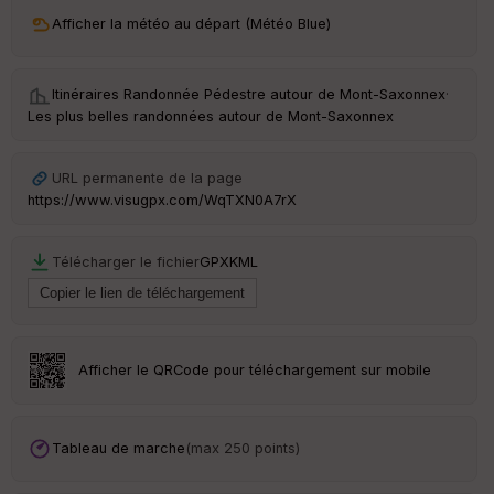
ri
v
Afficher la météo au départ (Météo Blue)
é
e
Itinéraires Randonnée Pédestre autour de
Mont-Saxonnex
·
C
Les plus belles randonnées autour de Mont-Saxonnex
ou
le
ur
URL permanente de la page
https://www.visugpx.com/WqTXN0A7rX
Télécharger le fichier
GPX
KML
Ep
ai
ss
eu
r
Afficher le QRCode pour téléchargement sur mobile
Tr
an
sp
Tableau de marche
(max 250 points)
ar
en