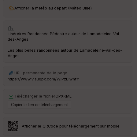
ri
v
Afficher la météo au départ (Météo Blue)
é
e
C
Itinéraires Randonnée Pédestre autour de
Lamadeleine-Val-
ou
des-Anges
le
·
ur
Les plus belles randonnées autour de Lamadeleine-Val-des-
Anges
URL permanente de la page
Ep
https://www.visugpx.com/WjPzL1whfY
ai
ss
eu
Télécharger le fichier
GPX
KML
r
Tr
an
sp
Afficher le QRCode pour téléchargement sur mobile
ar
en