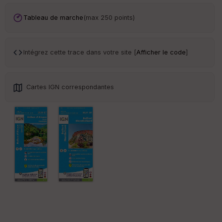
ce
Tableau de marche
(max 250 points)
Po
int
illé
Intégrez cette trace dans votre site [
Afficher le code
]
s
S
Cartes IGN correspondantes
e
n
s
St
re
et
Vi
e
w