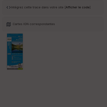
Tr
an
Intégrez cette trace dans votre site [
Afficher le code
]
sp
ar
en
ce
Cartes IGN correspondantes
Po
int
illé
s
S
e
n
s
St
re
et
Vi
e
w