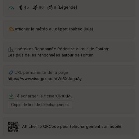
p
ar
45
86
8 [
Légende
]
t
ar
Afficher la météo au départ (Météo Blue)
ri
v
é
e
Itinéraires Randonnée Pédestre autour de
Fontan
·
Les plus belles randonnées autour de Fontan
C
ou
le
URL permanente de la page
ur
https://www.visugpx.com/Wi8XJeguAy
Télécharger le fichier
GPX
KML
Ep
ai
ss
eu
r
Afficher le QRCode pour téléchargement sur mobile