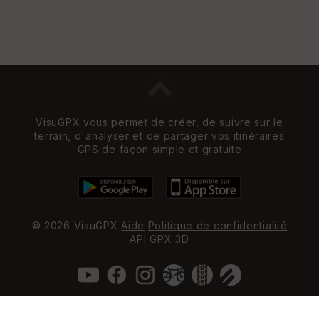
VisuGPX vous permet de créer, de suivre sur le
terrain, d'analyser et de partager vos itinéraires
GPS de façon simple et gratuite
© 2026 VisuGPX
Aide
Politique de confidentialité
API
GPX 3D