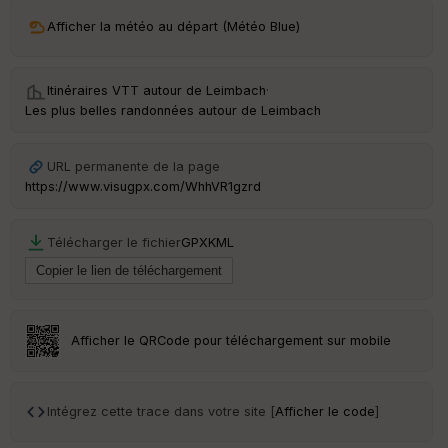
ri
v
Afficher la météo au départ (Météo Blue)
é
e
Itinéraires VTT autour de
Leimbach
·
C
Les plus belles randonnées autour de Leimbach
ou
le
ur
URL permanente de la page
https://www.visugpx.com/WhhVR1gzrd
Télécharger le fichier
GPX
KML
Ep
ai
ss
eu
r
Afficher le QRCode pour téléchargement sur mobile
Tr
an
sp
Intégrez cette trace dans votre site [
Afficher le code
]
ar
en