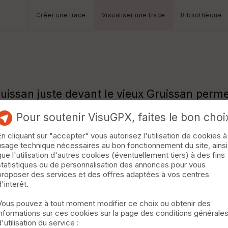
Créer une trace
Visualiser une trace
Bibliothèque
issan juste devant le vieux Gruissan permet
e qui contourne Gruissan pour revenir en vill
Pour soutenir VisuGPX, faites le bon choi
es et restaurants sont accessibles à vélo.
En cliquant sur "accepter" vous autorisez l'utilisation de cookies à
use plage des Chalets et le centre de conchy
usage technique nécessaires au bon fonctionnement du site, ainsi
que l'utilisation d'autres cookies (éventuellement tiers) à des fins
statistiques ou de personnalisation des annonces pour vous
proposer des services et des offres adaptées à vos centres
d'interêt.
Vous pouvez à tout moment modifier ce choix ou obtenir des
informations sur ces cookies sur la page des conditions générale
d'utilisation du service :