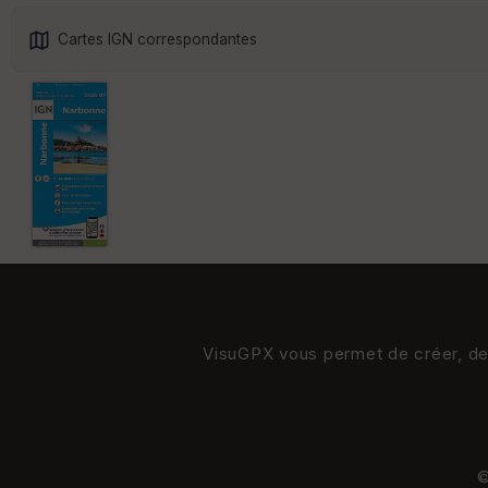
Cartes IGN correspondantes
VisuGPX vous permet de créer, de s
©