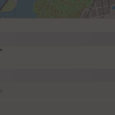
n.
07