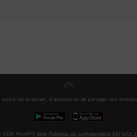
uivre sur le terrain, d'analyser et de partager vos itinérai
 2026 VisuGPX
Aide
Politique de confidentialité
API
GPX 3