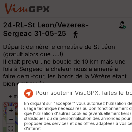
24-RL-St Leon/Vezeres-
Sergeac 31-05-25
Départ: derrière le cimetière de St Léon
(gratuit alors que ....!)
Il était prévu une boucle de 10 km mais une
fois à Sergeac la chaleur nous a amené à
faire demi-tour, les bords de la Vézère étant
bien ombragés.
Pour soutenir VisuGPX, faites le b
+
m
En cliquant sur "accepter" vous autorisez l'utilisation 
usage technique nécessaires au bon fonctionnement du 
+
que l'utilisation d'autres cookies (éventuellement tiers)
−
statistiques ou de personnalisation des annonces pour
proposer des services et des offres adaptées à vos c
d'interêt.