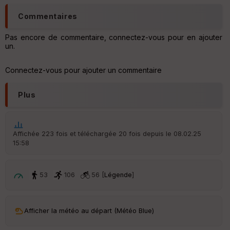
C
Commentaires
o
u
Pas encore de commentaire, connectez-vous pour en ajouter
v
un.
er
tu
re
Connectez-vous pour ajouter un commentaire
IG
N
Plus
Aff
ic
he
r
Affichée 223 fois et téléchargée 20 fois depuis le 08.02.25
d
15:58
é
p
ar
t
53
106
56 [
Légende
]
ar
ri
v
Afficher la météo au départ (Météo Blue)
é
e