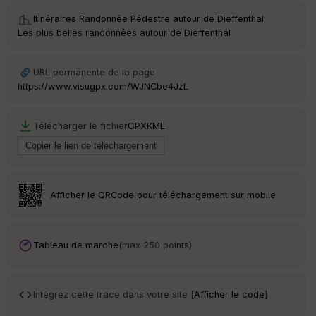
Itinéraires Randonnée Pédestre autour de
Dieffenthal
·
C
Les plus belles randonnées autour de Dieffenthal
ou
le
ur
URL permanente de la page
https://www.visugpx.com/WJNCbe4JzL
Télécharger le fichier
GPX
KML
Ep
ai
ss
eu
r
Afficher le QRCode pour téléchargement sur mobile
Tr
an
sp
Tableau de marche
(max 250 points)
ar
en
ce
Intégrez cette trace dans votre site [
Afficher le code
]