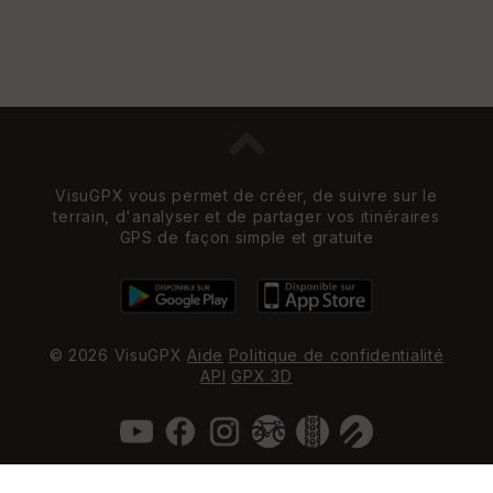
VisuGPX vous permet de créer, de suivre sur le
terrain, d'analyser et de partager vos itinéraires
GPS de façon simple et gratuite
© 2026 VisuGPX
Aide
Politique de confidentialité
API
GPX 3D