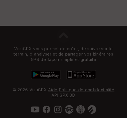
VisuGPX vous permet de créer, de suivre sur le
terrain, d'analyser et de partager vos itinéraires
GPS de façon simple et gratuite
© 2026 VisuGPX
Aide
Politique de confidentialité
API
GPX 3D