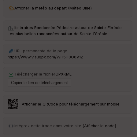
ri
v
Afficher la météo au départ (Météo Blue)
é
e
Itinéraires Randonnée Pédestre autour de
Sainte-Féréole
·
C
Les plus belles randonnées autour de Sainte-Féréole
ou
le
ur
URL permanente de la page
https://www.visugpx.com/WH5H0O6V1Z
Télécharger le fichier
GPX
KML
Ep
ai
ss
eu
r
Afficher le QRCode pour téléchargement sur mobile
Tr
an
sp
Intégrez cette trace dans votre site [
Afficher le code
]
ar
en