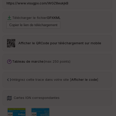
Ep
https://www.visugpx.com/WGZ8eukjkB
ai
ss
eu
Télécharger le fichier
GPX
KML
r
Tr
an
sp
Afficher le QRCode pour téléchargement sur mobile
ar
en
ce
Tableau de marche
(max 250 points)
Po
int
illé
Intégrez cette trace dans votre site [
Afficher le code
]
s
S
Cartes IGN correspondantes
e
n
s