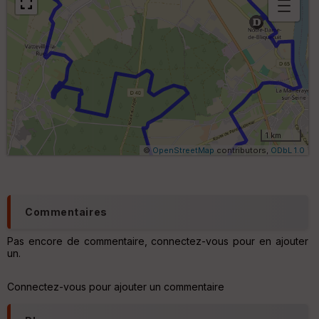
B
or
n
e
s
ki
lo
m
ét
ri
1 km
q
©
OpenStreetMap
contributors,
ODbL 1.0
u
e
s
C
Commentaires
o
u
Pas encore de commentaire, connectez-vous pour en ajouter
v
un.
er
tu
re
Connectez-vous pour ajouter un commentaire
IG
N