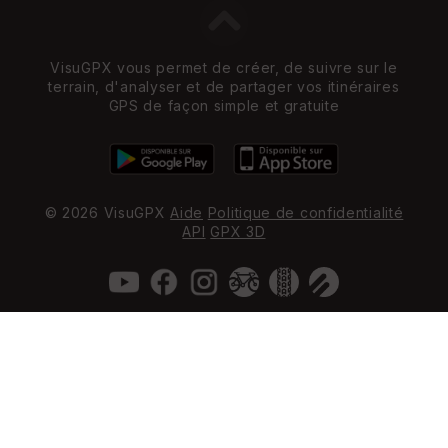
VisuGPX vous permet de créer, de suivre sur le
terrain, d'analyser et de partager vos itinéraires
GPS de façon simple et gratuite
© 2026 VisuGPX
Aide
Politique de confidentialité
API
GPX 3D