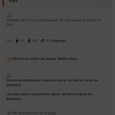
Plus
Aff
ic
he
r
Affichée 423 fois et téléchargée 37 fois depuis le 26.04.20
d
21:17
é
p
ar
t
72
100
13 [
Légende
]
ar
ri
v
Afficher la météo au départ (Météo Blue)
é
e
C
Itinéraires Randonnée Equestre autour de
Notre-Dame-de-
ou
Bliquetuit
le
·
ur
Les plus belles randonnées autour de Notre-Dame-de-
Bliquetuit
URL permanente de la page