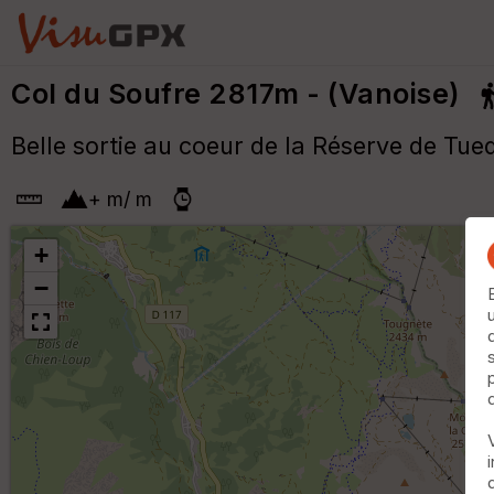
Col du Soufre 2817m - (Vanoise)
Belle sortie au coeur de la Réserve de Tue
+
m
/
m
+
−