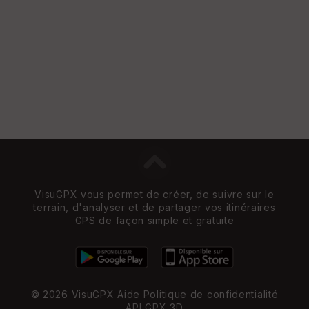
n
s
St
re
et
Vi
e
w
VisuGPX vous permet de créer, de suivre sur le
terrain, d'analyser et de partager vos itinéraires
GPS de façon simple et gratuite
© 2026 VisuGPX
Aide
Politique de confidentialité
API
GPX 3D