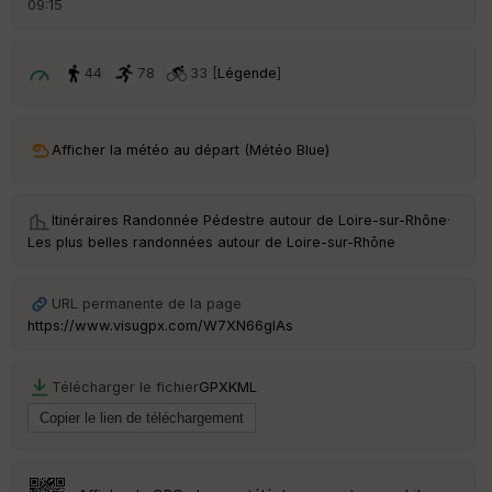
09:15
é
p
ar
t
44
78
33 [
Légende
]
ar
ri
v
Afficher la météo au départ (Météo Blue)
é
e
Itinéraires Randonnée Pédestre autour de
Loire-sur-Rhône
·
Fil
Les plus belles randonnées autour de Loire-sur-Rhône
tr
e
P
URL permanente de la page
OI
https://www.visugpx.com/W7XN66gIAs
C
Télécharger le fichier
GPX
KML
ou
le
ur