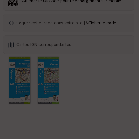
Afficher le QRCode pour téléchargement sur mobile
Ep
ai
Intégrez cette trace dans votre site [
Afficher le code
]
ss
eu
r
Cartes IGN correspondantes
Tr
an
sp
ar
en
ce
Po
int
illé
s
S
e