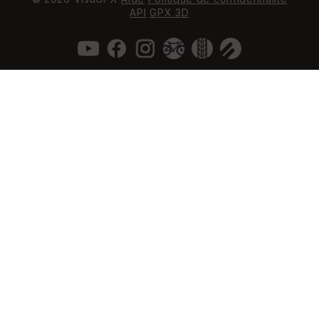
API
GPX 3D