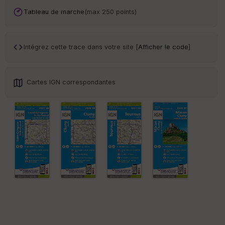
an
sp
Tableau de marche
(max 250 points)
ar
en
ce
Intégrez cette trace dans votre site [
Afficher le code
]
Po
int
illé
Cartes IGN correspondantes
s
S
e
n
s
St
re
et
Vi
e
w