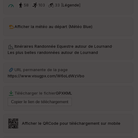
t
58
103
33 [
Légende
]
ar
ri
v
Afficher la météo au départ (Météo Blue)
é
e
Itinéraires Randonnée Equestre autour de
Lournand
·
C
Les plus belles randonnées autour de Lournand
ou
le
ur
URL permanente de la page
https://www.visugpx.com/W6oLdWzVbo
Télécharger le fichier
GPX
KML
Ep
ai
ss
eu
r
Afficher le QRCode pour téléchargement sur mobile
Tr