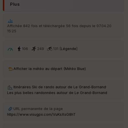
Plus
Aff
ic
he
r
Affichée 842 fois et téléchargée 56 fois depuis le 07.04.20
d
15:25
é
p
ar
t
106
249
131 [
Légende
]
ar
ri
v
Afficher la météo au départ (Météo Blue)
é
e
Itinéraires Ski de rando autour de
Le Grand-Bornand
·
C
Les plus belles randonnées autour de Le Grand-Bornand
ou
le
ur
URL permanente de la page
https://www.visugpx.com/VuKsXsG8hT