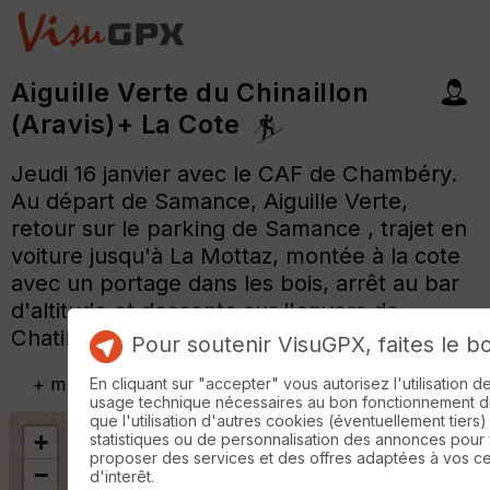
Aiguille Verte du Chinaillon
(Aravis)+ La Cote
Jeudi 16 janvier avec le CAF de Chambéry.
Au départ de Samance, Aiguille Verte,
retour sur le parking de Samance , trajet en
voiture jusqu'à La Mottaz, montée à la cote
avec un portage dans les bois, arrêt au bar
d'altitude et descente sur l'envers de
Chatillon.
Pour soutenir VisuGPX, faites le b
+
m
En cliquant sur "accepter" vous autorisez l'utilisation 
usage technique nécessaires au bon fonctionnement du 
que l'utilisation d'autres cookies (éventuellement tiers)
+
statistiques ou de personnalisation des annonces pour
proposer des services et des offres adaptées à vos c
−
d'interêt.