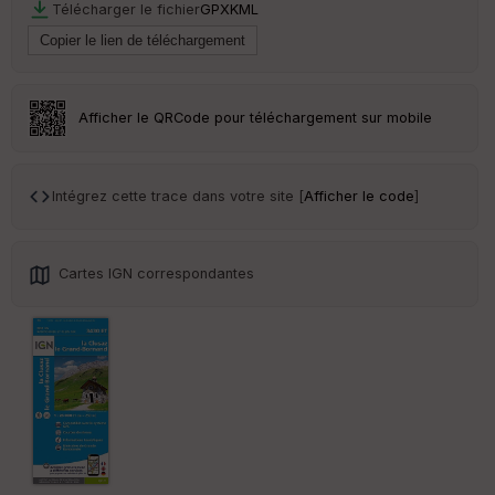
Télécharger le fichier
GPX
KML
Ep
ai
ss
eu
r
Afficher le QRCode pour téléchargement sur mobile
Tr
an
sp
Intégrez cette trace dans votre site [
Afficher le code
]
ar
en
ce
Cartes IGN correspondantes
Po
int
illé
s
S
e
n
s