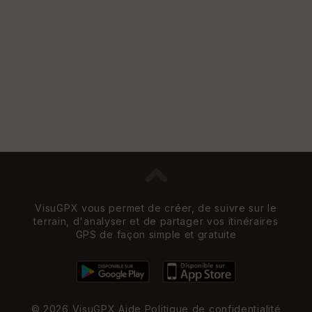
St
re
et
Vi
e
w
VisuGPX vous permet de créer, de suivre sur le
terrain, d'analyser et de partager vos itinéraires
GPS de façon simple et gratuite
© 2026 VisuGPX
Aide
Politique de confidentialité