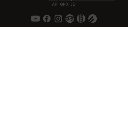
API
GPX 3D