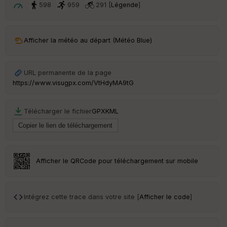
t
598
959
291 [
Légende
]
ar
ri
v
Afficher la météo au départ (Météo Blue)
é
e
URL permanente de la page
Fil
https://www.visugpx.com/VtHdyMA9tG
tr
e
P
Télécharger le fichier
GPX
KML
OI
C
ou
Afficher le QRCode pour téléchargement sur mobile
le
ur
Intégrez cette trace dans votre site [
Afficher le code
]
Ep