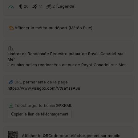
ar
t
26
41
2 [
Légende
]
ar
ri
v
Afficher la météo au départ (Météo Blue)
é
e
C
Itinéraires Randonnée Pédestre autour de
Rayol-Canadel-sur-
ou
Mer
le
·
Les plus belles randonnées autour de Rayol-Canadel-sur-Mer
ur
URL permanente de la page
https://www.visugpx.com/Vt9aYzsASu
Ep
ai
Télécharger le fichier
GPX
KML
ss
eu
r
Tr
Afficher le QRCode pour téléchargement sur mobile