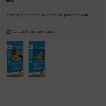
an
sp
ar
en
Intégrez cette trace dans votre site [
Afficher le code
]
ce
Po
Cartes IGN correspondantes
int
illé
s
S
e
n
s
St
re
et
Vi
e
w