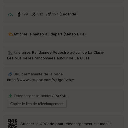
p
ar
t
129
312
157 [
Légende
]
ar
ri
v
Afficher la météo au départ (Météo Blue)
é
e
Itinéraires Randonnée Pédestre autour de
La Cluse
·
C
Les plus belles randonnées autour de La Cluse
ou
le
ur
URL permanente de la page
https://www.visugpx.com/VjUgcPvmjY
Télécharger le fichier
GPX
KML
Ep
ai
ss
eu
r
Afficher le QRCode pour téléchargement sur mobile