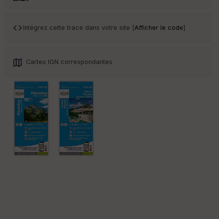
Tr
an
sp
Intégrez cette trace dans votre site [
Afficher le code
]
ar
en
ce
Cartes IGN correspondantes
Po
int
illé
s
S
e
n
s
St
re
et
Vi
e