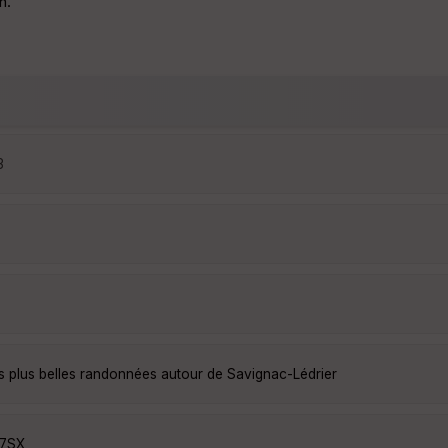
n.
3
s plus belles randonnées autour de Savignac-Lédrier
F7SX