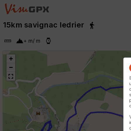
15km savignac ledrier
+
m
/
m
+
−