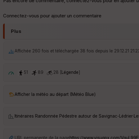
Pas encore de commentaire, connectez-vous pour en ajouter u
Connectez-vous pour ajouter un commentaire
Plus
Affichée 260 fois et téléchargée 38 fois depuis le 29.12.21 21:2
51
89
28 [
Légende
]
Afficher la météo au départ (Météo Blue)
Itinéraires Randonnée Pédestre autour de
Savignac-Lédrier
·
Le
URL permanente de la page
https://www.visugpx.com/VguL99