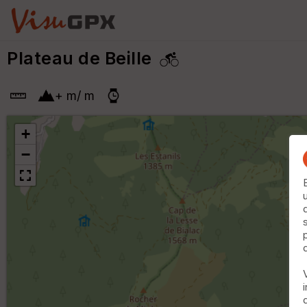
Plateau de Beille
+
m
/
m
+
−