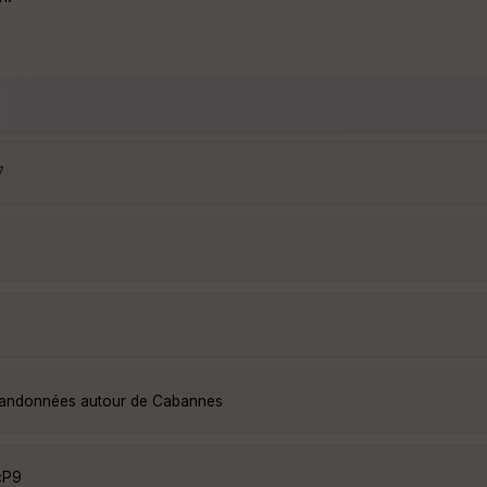
7
 randonnées autour de Cabannes
cP9