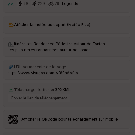
t
99
229
79 [
Légende
]
ar
ri
v
Afficher la météo au départ (Météo Blue)
é
e
Itinéraires Randonnée Pédestre autour de
Fontan
·
C
Les plus belles randonnées autour de Fontan
ou
le
ur
URL permanente de la page
https://www.visugpx.com/Vf89nAofLb
Télécharger le fichier
GPX
KML
Ep
ai
ss
eu
r
Afficher le QRCode pour téléchargement sur mobile
Tr
an