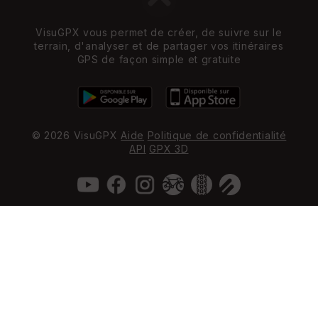
VisuGPX vous permet de créer, de suivre sur le
terrain, d'analyser et de partager vos itinéraires
GPS de façon simple et gratuite
© 2026 VisuGPX
Aide
Politique de confidentialité
API
GPX 3D