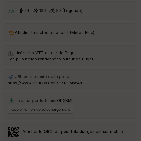
94
186
89 [
Légende
]
Afficher la météo au départ (Météo Blue)
Itinéraires VTT autour de
Puget
·
Les plus belles randonnées autour de Puget
URL permanente de la page
https://www.visugpx.com/VZf3IlMW4n
Télécharger le fichier
GPX
KML
Afficher le QRCode pour téléchargement sur mobile