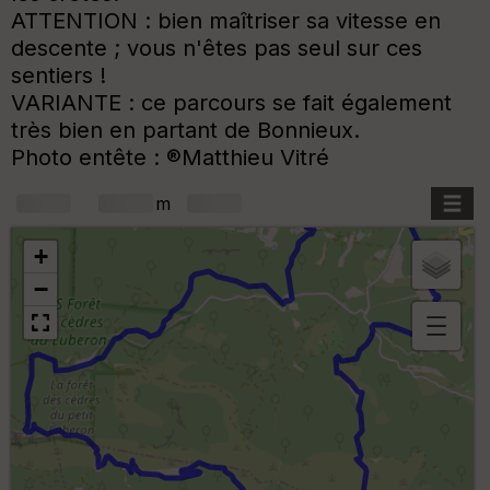
ATTENTION : bien maîtriser sa vitesse en
descente ; vous n'êtes pas seul sur ces
sentiers !
VARIANTE : ce parcours se fait également
très bien en partant de Bonnieux.
Photo entête : ®Matthieu Vitré
+
m
+
−
B
or
n
e
s
ki
lo
m