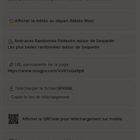
t
ar
Afficher la météo au départ (Météo Blue)
ri
v
é
e
Itinéraires Randonnée Pédestre autour de
Sequedin
·
Les plus belles randonnées autour de Sequedin
URL permanente de la page
Ep
ai
https://www.visugpx.com/VU9YoQe6pB
ss
eu
r
Télécharger le fichier
GPX
KML
Tr
an
sp
Afficher le QRCode pour téléchargement sur mobile
ar
en
ce