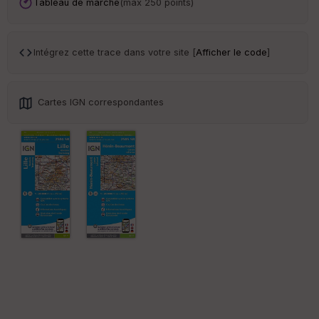
Tableau de marche
(max 250 points)
Po
int
illé
s
Intégrez cette trace dans votre site [
Afficher le code
]
S
e
Cartes IGN correspondantes
n
s
St
re
et
Vi
e
w