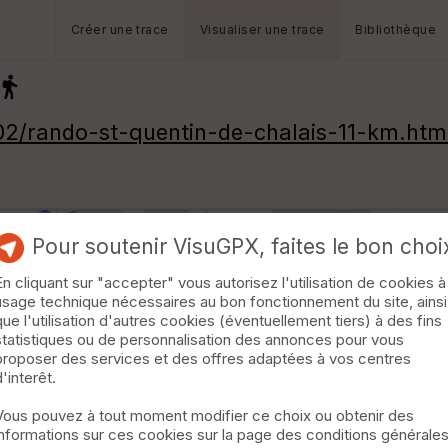
Créer une trace
Visualiser une trace
Bibliothèque
2/rando-st-quentin-de-chalais-11-km.htm
Pour soutenir VisuGPX, faites le bon choi
En cliquant sur "accepter" vous autorisez l'utilisation de cookies à
usage technique nécessaires au bon fonctionnement du site, ainsi
que l'utilisation d'autres cookies (éventuellement tiers) à des fins
statistiques ou de personnalisation des annonces pour vous
proposer des services et des offres adaptées à vos centres
d'interêt.
Vous pouvez à tout moment modifier ce choix ou obtenir des
informations sur ces cookies sur la page des conditions générale