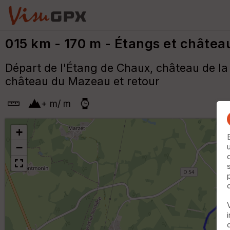
015 km - 170 m - Étangs et châtea
Départ de l'Étang de Chaux, château de la 
château du Mazeau et retour
+
m
/
m
+
−