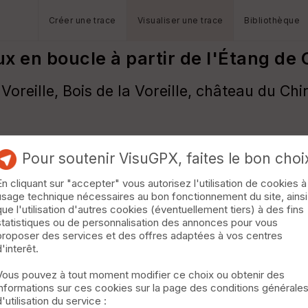
Créer une trace
Visualiser une trace
Bibliothèque
ux en boucle à partir de l'Étang de
Voreille, Bois de la Voreille, château du Ch
Pour soutenir VisuGPX, faites le bon choi
En cliquant sur "accepter" vous autorisez l'utilisation de cookies à
usage technique nécessaires au bon fonctionnement du site, ainsi
que l'utilisation d'autres cookies (éventuellement tiers) à des fins
statistiques ou de personnalisation des annonces pour vous
proposer des services et des offres adaptées à vos centres
d'interêt.
Vous pouvez à tout moment modifier ce choix ou obtenir des
informations sur ces cookies sur la page des conditions générale
d'utilisation du service :