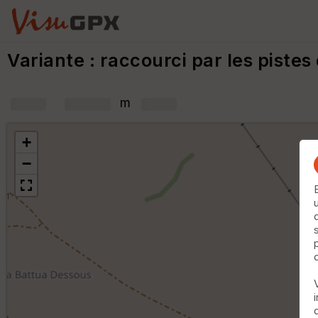
Variante : raccourci par les piste
+
m
+
−