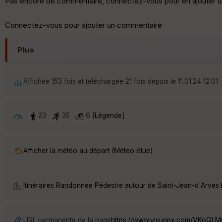
Pas encore de commentaire, connectez-vous pour en ajouter u
Connectez-vous pour ajouter un commentaire
Plus
Affichée 153 fois et téléchargée 21 fois depuis le 11.01.24 12:01
23
35
6 [
Légende
]
Afficher la météo au départ (Météo Blue)
Itinéraires Randonnée Pédestre autour de
Saint-Jean-d'Arves
·
URL permanente de la page
https://www.visugpx.com/VKoQL