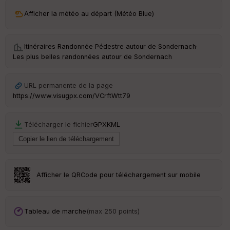
ri
v
Afficher la météo au départ (Météo Blue)
é
e
Itinéraires Randonnée Pédestre autour de
Sondernach
·
C
Les plus belles randonnées autour de Sondernach
ou
le
ur
URL permanente de la page
https://www.visugpx.com/VCrftWtt79
Télécharger le fichier
GPX
KML
Ep
ai
ss
eu
r
Afficher le QRCode pour téléchargement sur mobile
Tr
an
sp
Tableau de marche
(max 250 points)
ar
en