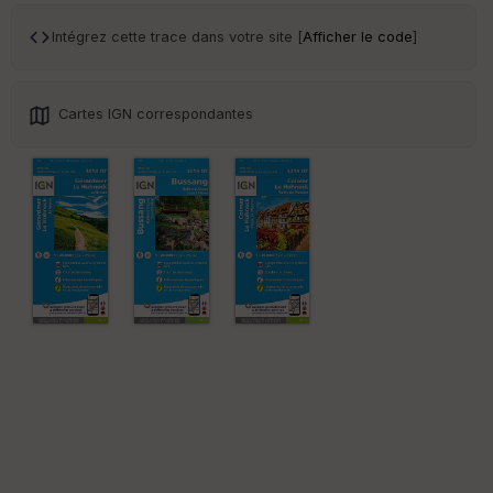
ce
Intégrez cette trace dans votre site [
Afficher le code
]
Po
int
illé
Cartes IGN correspondantes
s
S
e
n
s
St
re
et
Vi
e
w