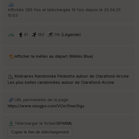
he
r
Affichée 285 fois et téléchargée 16 fois depuis le 20.04.25
d
10:03
é
p
ar
t
91
192
116 [
Légende
]
ar
ri
v
Afficher la météo au départ (Météo Blue)
é
e
Itinéraires Randonnée Pédestre autour de
Clarafond-Arcine
·
C
Les plus belles randonnées autour de Clarafond-Arcine
ou
le
ur
URL permanente de la page
https://www.visugpx.com/VCm7mwOtgx
Télécharger le fichier
GPX
KML
Ep
ai
ss