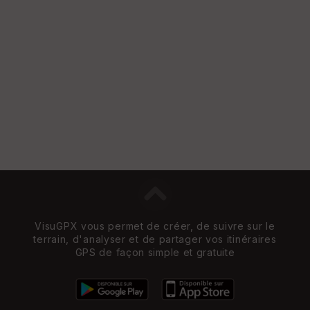
re
et
Vi
e
w
VisuGPX vous permet de créer, de suivre sur le
terrain, d'analyser et de partager vos itinéraires
GPS de façon simple et gratuite