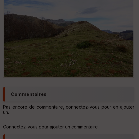
tu
re
IG
N
Aff
ic
he
r
d
é
p
ar
t
ar
ri
Commentaires
v
é
e
Pas encore de commentaire, connectez-vous pour en ajouter
un.
C
ou
Connectez-vous pour ajouter un commentaire
le
ur