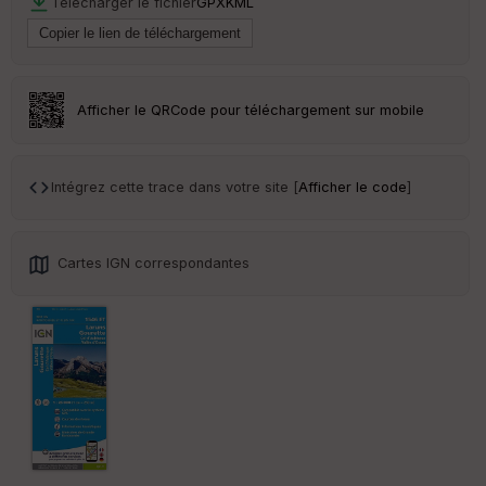
Télécharger le fichier
GPX
KML
S
e
n
s
Afficher le QRCode pour téléchargement sur mobile
St
re
et
Vi
Intégrez cette trace dans votre site [
Afficher le code
]
e
w
Cartes IGN correspondantes