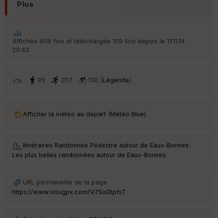
Plus
Affichée 608 fois et téléchargée 109 fois depuis le 11.11.14
Ep
20:42
ai
ss
eu
r
95
207
130 [
Légende
]
Tr
an
Afficher la météo au départ (Météo Blue)
sp
ar
en
ce
Itinéraires Randonnée Pédestre autour de
Eaux-Bonnes
·
Les plus belles randonnées autour de Eaux-Bonnes
Po
int
URL permanente de la page
illé
https://www.visugpx.com/V7SuGtpfsT
s