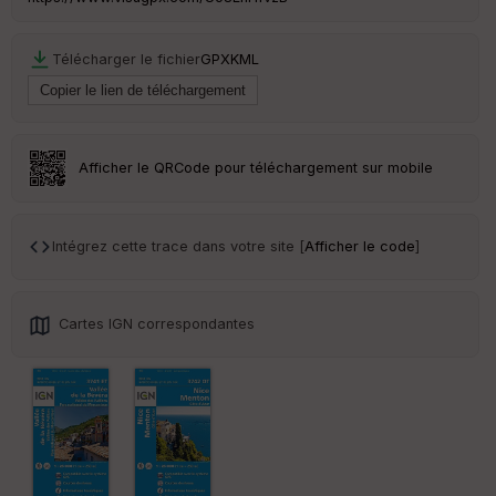
C
Télécharger le fichier
GPX
KML
ou
le
ur
Afficher le QRCode pour téléchargement sur mobile
Ep
ai
Intégrez cette trace dans votre site [
Afficher le code
]
ss
eu
r
Cartes IGN correspondantes
Tr
an
sp
ar
en
ce