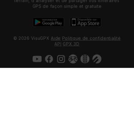
terrain, d'analyser et de partager vos itinéraires
GPS de façon simple et gratuite
© 2026 VisuGPX
Aide
Politique de confidentialité
API
GPX 3D