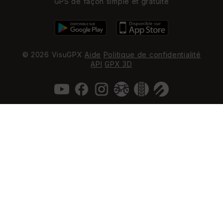
GPS de façon simple et gratuite
© 2026 VisuGPX
Aide
Politique de confidentialité
API
GPX 3D