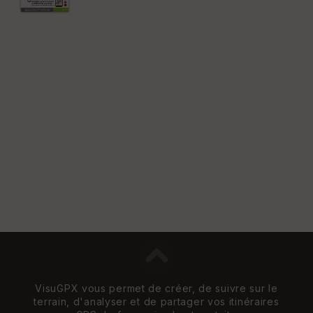
n
s
St
re
et
Vi
e
w
VisuGPX vous permet de créer, de suivre sur le
terrain, d'analyser et de partager vos itinéraires