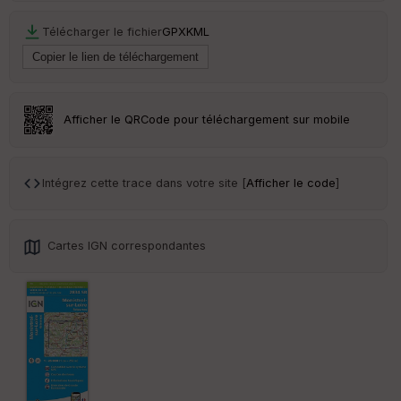
Télécharger le fichier
GPX
KML
Ep
ai
ss
eu
r
Afficher le QRCode pour téléchargement sur mobile
Tr
an
Intégrez cette trace dans votre site [
Afficher le code
]
sp
ar
en
ce
Cartes IGN correspondantes
Po
int
illé
s
S
e