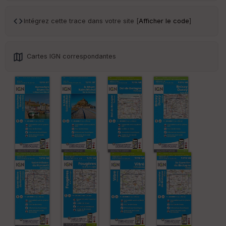
an
sp
ar
Intégrez cette trace dans votre site [
Afficher le code
]
en
ce
Cartes IGN correspondantes
Po
int
illé
s
S
e
n
s
St
re
et
Vi
e
w