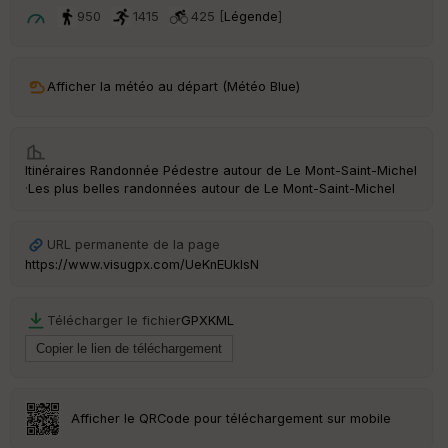
t
950
1415
425 [
Légende
]
ar
ri
v
Afficher la météo au départ (Météo Blue)
é
e
C
Itinéraires Randonnée Pédestre autour de
Le Mont-Saint-Michel
ou
·
Les plus belles randonnées autour de Le Mont-Saint-Michel
le
ur
URL permanente de la page
https://www.visugpx.com/UeKnEUkIsN
Ep
Télécharger le fichier
GPX
KML
ai
ss
eu
r
Afficher le QRCode pour téléchargement sur mobile
Tr