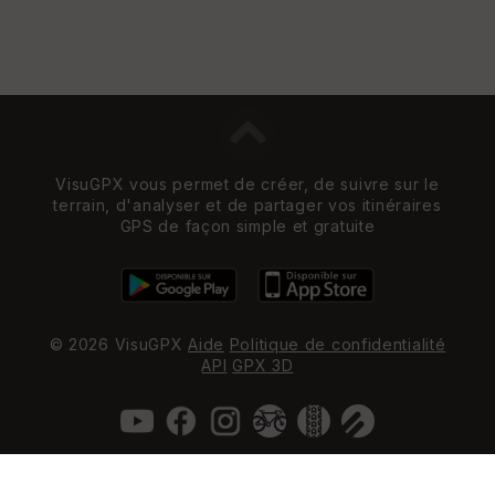
VisuGPX vous permet de créer, de suivre sur le
terrain, d'analyser et de partager vos itinéraires
GPS de façon simple et gratuite
© 2026 VisuGPX
Aide
Politique de confidentialité
API
GPX 3D