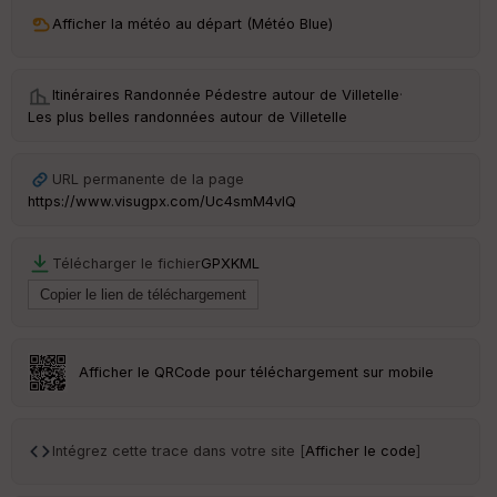
ri
v
Afficher la météo au départ (Météo Blue)
é
e
Itinéraires Randonnée Pédestre autour de
Villetelle
·
C
Les plus belles randonnées autour de Villetelle
ou
le
ur
URL permanente de la page
https://www.visugpx.com/Uc4smM4vlQ
Télécharger le fichier
GPX
KML
Ep
ai
ss
eu
r
Afficher le QRCode pour téléchargement sur mobile
Tr
an
sp
Intégrez cette trace dans votre site [
Afficher le code
]
ar
en