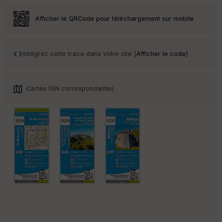
Tr
Afficher le QRCode pour téléchargement sur mobile
an
sp
ar
en
Intégrez cette trace dans votre site [
Afficher le code
]
ce
Po
Cartes IGN correspondantes
int
illé
s
S
e
n
s
St
re
et
Vi