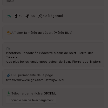
15:49
é
p
ar
t
59
109
49 [
Légende
]
ar
ri
v
Afficher la météo au départ (Météo Blue)
é
e
C
Itinéraires Randonnée Pédestre autour de
Saint-Pierre-des-
ou
Tripiers
le
·
Les plus belles randonnées autour de Saint-Pierre-des-Tripiers
ur
URL permanente de la page
https://www.visugpx.com/UYmuywO7oi
Ep
ai
Télécharger le fichier
GPX
KML
ss
eu
r